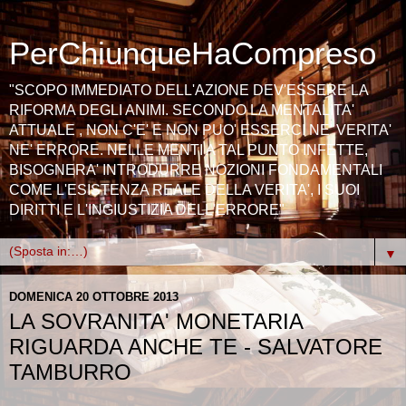
PerChiunqueHaCompreso
"SCOPO IMMEDIATO DELL'AZIONE DEV'ESSERE LA
RIFORMA DEGLI ANIMI. SECONDO LA MENTALITA'
ATTUALE , NON C'E' E NON PUO' ESSERCI NE' VERITA'
NE' ERRORE. NELLE MENTI A TAL PUNTO INFETTE,
BISOGNERA' INTRODURRE NOZIONI FONDAMENTALI
COME L'ESISTENZA REALE DELLA VERITA', I SUOI
DIRITTI E L'INGIUSTIZIA DELL'ERRORE"
▼
DOMENICA 20 OTTOBRE 2013
LA SOVRANITA' MONETARIA
RIGUARDA ANCHE TE - SALVATORE
TAMBURRO