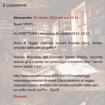
3 commenti:
Alessandro
20 ottobre 2013 alle ore 15:41
Break NEWS
AL DIRETTORE | domenica 20 ottobre 2013, 15:12
Arma di Taggia: mancato scontro frontale (foto), tentato
omicidio fallito per un soffio?
Antonio Marcianò, del Comitato Tanker Enemy, racconta
quanto gli è capitato ieri pomeriggio e sostiene che i "servizi
hanno alzato il tiro"
http://www.sanremonews.it/2013/10/20/mobile/leggi-
notizia/argomenti/al-direttore-1/articolo/arma-di-taggia-
mancato-scontro-frontale-foto-tentato-omicidio-fallito-per-
un-soffio.html#.UmPby_JDqY8
Rispondi